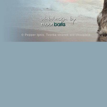
©
Pepper Ignis
.
Tvorba stránek pro chovatele
.