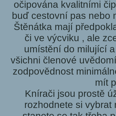
očipována kvalitními či
buď cestovní pas nebo 
Štěnátka mají předpokl
či ve výcviku , ale zce
umístění do milující 
všichni členové uvědomí
zodpovědnost minimálně 
mít p
Knírači jsou prostě 
rozhodnete si vybrat 
stanete se tak třeba 