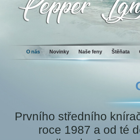
O nás
Novinky
Naše feny
Štěňata
Prvního středního knírač
roce 1987 a od té d